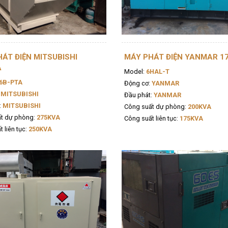
ÁT ĐIỆN MITSUBISHI
MÁY PHÁT ĐIỆN YANMAR 1
A
Model:
6HAL-T
6B-PTA
Động cơ:
YANMAR
MITSUBISHI
Đầu phát:
YANMAR
:
MITSUBISHI
Công suất dự phòng:
200KVA
t dự phòng:
275KVA
Công suất liên tục:
175KVA
 liên tục:
250KVA