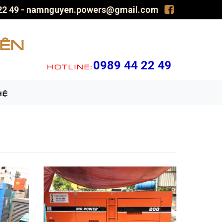
22 49
-
namnguyen.powers@gmail.com
ÊN
0989 44 22 49
HOTLINE:
HỆ