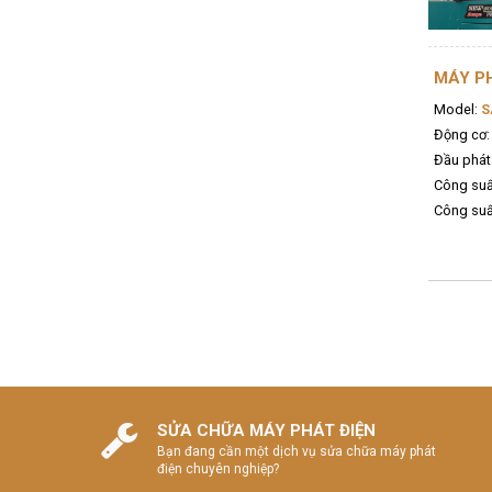
MÁY PH
Model:
S
Động cơ:
Đầu phát
Công suấ
Công suất
SỬA CHỮA MÁY PHÁT ĐIỆN
Bạn đang cần một dịch vụ sửa chữa máy phát
điện chuyên nghiệp?