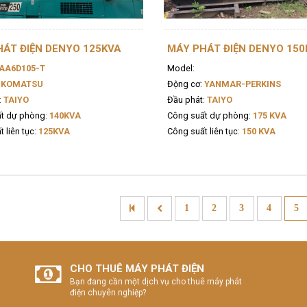
ÁT ĐIỆN DENYO 125KVA
MÁY PHÁT ĐIỆN DENYO 150
AA6D105-T
Model:
KOMATSU
Động cơ:
YANMAR-PERKINS
:
TAIYO
Đầu phát:
TAIYO
t dự phòng:
140KVA
Công suất dự phòng:
175 KVA
 liên tục:
125KVA
Công suất liên tục:
150 KVA
1
2
3
4
5
CHO THUÊ MÁY PHÁT ĐIỆN
Bạn đang cần một dịch vụ cho thuê máy phát
điện chuyên nghiệp?