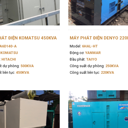
HÁT ĐIỆN KOMATSU 450KVA
MÁY PHÁT ĐIỆN DENYO 220
A6D140-A
Model:
6HAL-HT
KOMATSU
Động cơ:
YANMAR
:
HITACHI
Đầu phát:
TAIYO
t dự phòng:
500KVA
Công suất dự phòng:
250KVA
 liên tục:
450KVA
Công suất liên tục:
220KVA