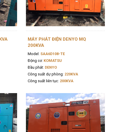
KVA
MÁY PHÁT ĐIỆN DENYO MQ
200KVA
Model:
SAA6D108-TE
Động cơ:
KOMATSU
Đầu phát:
DENYO
Công suất dự phòng:
220KVA
Công suất liên tục:
200KVA