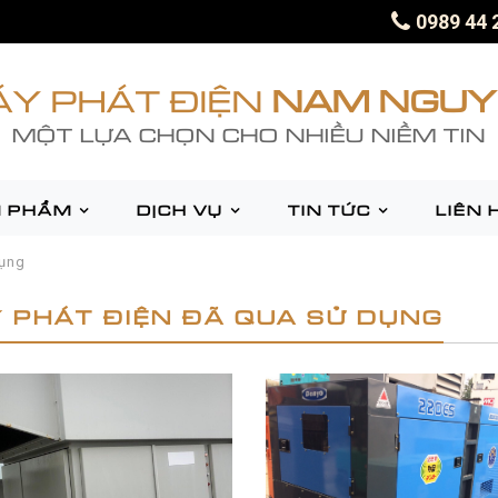
0989 44 
Y PHÁT ĐIỆN
NAM NGUY
MỘT LỰA CHỌN CHO NHIỀU NIỀM TIN
 PHẨM
DỊCH VỤ
TIN TỨC
LIÊN 
dụng
 PHÁT ĐIỆN ĐÃ QUA SỬ DỤNG