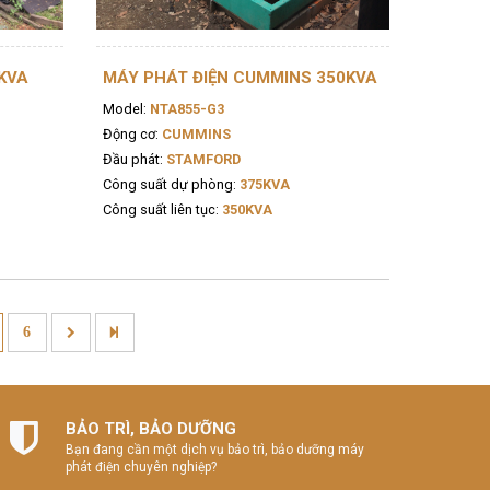
KVA
MÁY PHÁT ĐIỆN CUMMINS 350KVA
Model:
NTA855-G3
Động cơ:
CUMMINS
Đầu phát:
STAMFORD
Công suất dự phòng:
375KVA
Công suất liên tục:
350KVA
6
BẢO TRÌ, BẢO DƯỠNG
Bạn đang cần một dịch vụ bảo trì, bảo dưỡng máy
phát điện chuyên nghiệp?