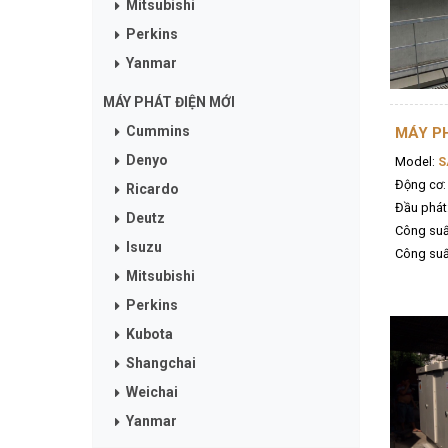
Mitsubishi
Perkins
Yanmar
MÁY PHÁT ĐIỆN MỚI
Cummins
MÁY P
Denyo
Model:
S
Động cơ:
Ricardo
Đầu phát
Deutz
Công suấ
Isuzu
Công suất
Mitsubishi
Perkins
Kubota
Shangchai
Weichai
Yanmar