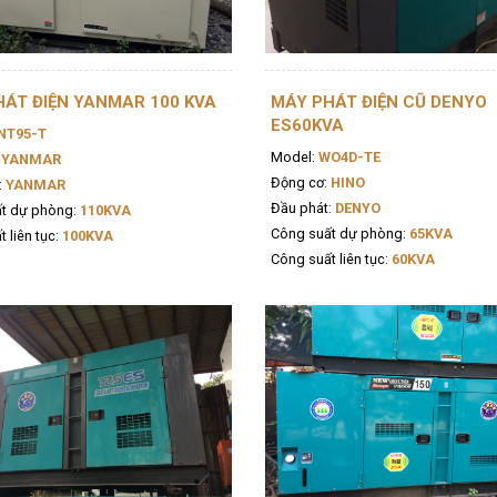
ÁT ĐIỆN YANMAR 100 KVA
MÁY PHÁT ĐIỆN CŨ DENYO
ES60KVA
NT95-T
Model:
WO4D-TE
YANMAR
Động cơ:
HINO
:
YANMAR
Đầu phát:
DENYO
t dự phòng:
110KVA
Công suất dự phòng:
65KVA
 liên tục:
100KVA
Công suất liên tục:
60KVA