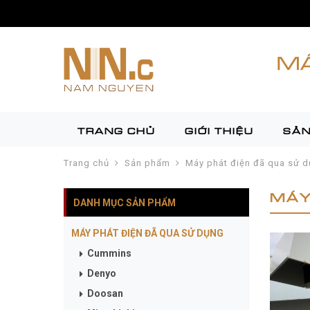
MÁ
TRANG CHỦ
GIỚI THIỆU
SẢN
Trang chủ
Sản phẩm
Máy phát điện đã qua sử 
MÁY
DANH MỤC SẢN PHẨM
MÁY PHÁT ĐIỆN ĐÃ QUA SỬ DỤNG
Cummins
Denyo
Doosan