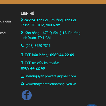
LIÊN HỆ
245/24 Bình Lợi , Phường Bình Lợi
 đã qua
Trung, TP. HCM
, Việt Nam
Kho hàng - 673 Quốc lộ 1A, Phường
 mới
Linh Xuân, TP. HCM
(028) 3620 7316
ĐT bán hàng:
0989 44 22 49
ĐT tư vấn kỹ thuật:
0989 44 22 49
namnguyen.powers@gmail.com
www.mayphatdiennamnguyen.
vn