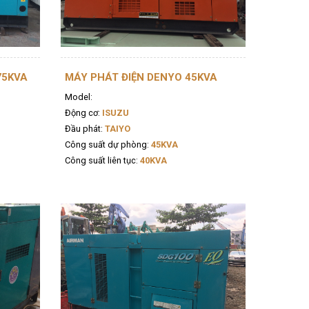
75KVA
MÁY PHÁT ĐIỆN DENYO 45KVA
Model:
Động cơ:
ISUZU
Đầu phát:
TAIYO
Công suất dự phòng:
45KVA
Công suất liên tục:
40KVA